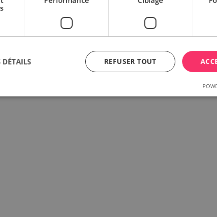
t
Performance
Ciblage
Fo
s
 DÉTAILS
REFUSER TOUT
ACC
POWE
Strictement nécessaires
Performance
Ciblage
Fonctionnalité
nt nécessaires habilitent des fonctionnalités de base du site Web telles que la connexio
s. Le site Web ne peut pas être utilisé correctement sans les cookies strictement nécess
Fournisseur /
Expiration
Description
Domaine
rsion
1 an 1
Ajoute un nombre et une heure
Adobe Inc.
mois
uniques aux pages contenant 
www.surprice.be
pour éviter qu'elles ne soient 
serveur.
1 jour
La valeur de ce cookie déclenc
Adobe Inc.
stockage du cache local. Lorsq
www.surprice.be