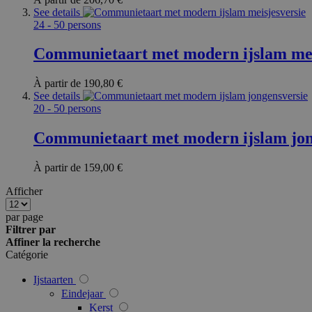
mage-cache-storag
See details
24 - 50 persons
webp
Communietaart met modern ijslam mei
À partir de
190,80 €
See details
recently_compared
20 - 50 persons
Communietaart met modern ijslam jon
_GRECAPTCHA
À partir de
159,00 €
recently_viewed_p
Afficher
product_data_stor
par page
Filtrer par
Affiner la recherche
recently_viewed_p
Catégorie
X-Magento-Vary
Ijstaarten
Eindejaar
Kerst