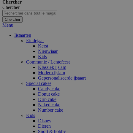
Chercher
Chercher
Chercher
Menu
Ijstaarten
Eindejaar
Kerst
Nieuwjaar
Kids
Communie / Lentefeest
Klassiek ijslam
Modern ijslam
Gepersonaliseerde ijstaart
Special cakes
Candy cake
Donut cake
Drip cake
Naked cake
Number cake
Kids
Disney
Dieren
Sport & hobby