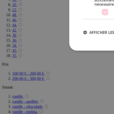
Strictemen
nécessaire
20
22
48
46
44
42
AFFICHER LES
38
36
34
45
35
Prix
Les cookies stricteme
la gestion des compte
100,00 €
-
200,00 €
200,00 €
-
300,00 €
Nom
Smaak
private_content_ve
vanille
vanille - aardbei
vanille - chocolade
mage-cache-sessid
vanille - mokka