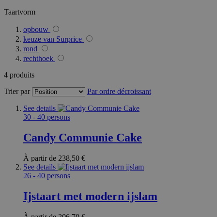
Taartvorm
opbouw
mage-cache-storage
invalidation
keuze van Surprice
rond
recently_compared
rechthoek
4
produits
mage-messages
Trier par
Par ordre décroissant
See details
30 - 40 persons
PHPSESSID
Candy Communie Cake
À partir de
238,50 €
See details
26 - 40 persons
section_data_ids
Ijstaart met modern ijslam
À partir de
206,70 €