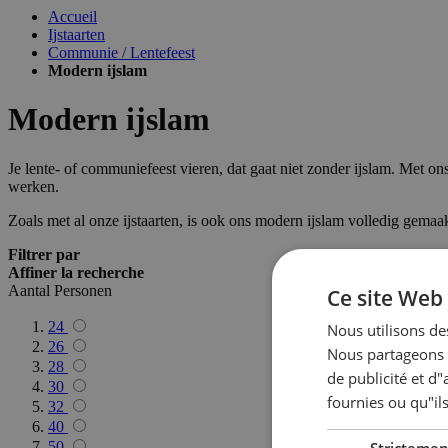
Accueil
Ijstaarten
Communie / Lentefeest
Modern ijslam
Modern ijslam
Je lente- of communiefeest vieren, dat gaat niet zonder ijslam. Met ons
werken.
Zoals met al onze ijstaarten, is ook ons modern ijslam volledig gemaak
Filtrer par
Affiner la recherche
Aantal Personen
Ce site Web 
24
Nous utilisons des
26
Nous partageons é
28
de publicité et d
30
fournies ou qu"ils
32
40
50