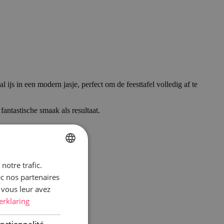
 ijs in een modern jasje, perfect om de feesttafel volledig af te
fantastische smaak als resultaat.
notre trafic.
DUTCH
ec nos partenaires
FRENCH
 vous leur avez
erklaring