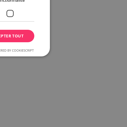
nctionnalité
EPTER TOUT
RED BY COOKIESCRIPT
n des utilisateurs et
aires.
 aléatoires et
du contenu client
mises en cache sur le
he le nettoyage du
ue le cookie est