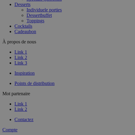
Desserts
Individuele porties
Dessertbuffet
Toppings
Cocktails
Cadeaubon
À propos de nous
Link 1
Link 2
Link 3
Inspiration
Points de distribution
Mot partenaire
Link 1
Link 2
Contactez
Compte