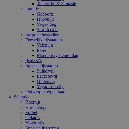
Tekenfilm & Fantasie
Familie
Geboorte
Huwelijk
Verjaardag
Surprice4U
Surprice bestsellers
Feestelijke ijstaarten
Valentijn
Pasen
Moederdag / Vaderdag
Ijspizza's
Speciale ijstaarten
Suikervrij
Lactosevrij
Glutenvrij
Vegan friendly
Ontwerp je eigen taart
Schepijs
Roomijs
Vruchtenijs
Sorbet
Gelato's
Yoghurtijs
Speciale ijssoorten