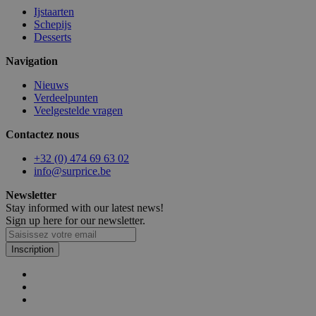
Ijstaarten
Schepijs
Desserts
Navigation
Nieuws
Verdeelpunten
Veelgestelde vragen
PHPSESSID
5
PHP.net
minu
.www.surprice.be
5
Contactez nous
seco
+32 (0) 474 69 63 02
info@surprice.be
Newsletter
Stay informed with our latest news!
Sign up here for our newsletter.
Inscription