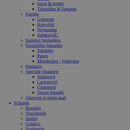
Sport & hobby
Tekenfilm & Fantasie
Familie
Geboorte
Huwelijk
Verjaardag
Surprice4U
Surprice bestsellers
Feestelijke ijstaarten
Valentijn
Pasen
Moederdag / Vaderdag
Ijspizza's
Speciale ijstaarten
Suikervrij
Lactosevrij
Glutenvrij
Vegan friendly
Ontwerp je eigen taart
Schepijs
Roomijs
Vruchtenijs
Sorbet
Gelato's
Yoghurtijs