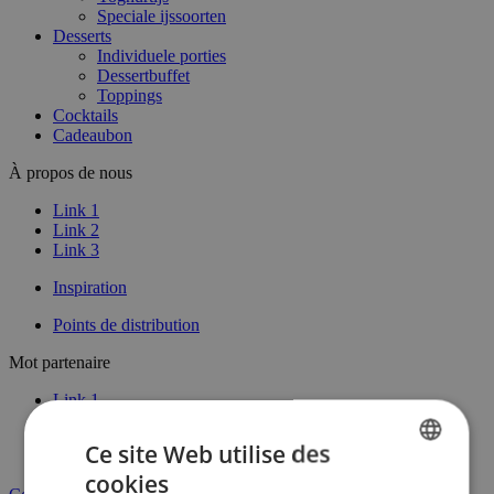
Speciale ijssoorten
Desserts
Individuele porties
Dessertbuffet
Toppings
Cocktails
Cadeaubon
À propos de nous
Link 1
Link 2
Link 3
Inspiration
Points de distribution
Mot partenaire
Link 1
Link 2
Ce site Web utilise des
Contactez
cookies
DUTCH