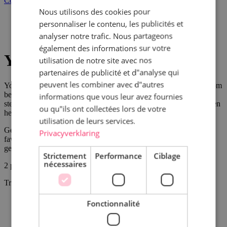
Compte
Nous utilisons des cookies pour
FRENCH
Accueil
personnaliser le contenu, les publicités et
Schepijs
analyser notre trafic. Nous partageons
Yoghurtijs
également des informations sur votre
Yoghurtijs
utilisation de notre site avec nos
partenaires de publicité et d"analyse qui
peuvent les combiner avec d"autres
Yoghurtijs maken we op basis van yoghurt. In tegenstelling tot room
bevat yoghurt een pak minder vet en calorieën, maar is wel nog
informations que vous leur avez fournies
steeds overheerlijk! Yoghurtijs valt ook lichter, waardoor het meteen
ou qu"ils ont collectées lors de votre
het perfecte tussendoortje is.
utilisation de leurs services.
Geniet het hele jaar door van ons lekkere yoghurtijs en haal je
Privacyverklaring
favoriete smaak in huis! Altijd dessert in je vriezer, of een (bijna)
gezonde snack. Smakelijk!
Strictement
Performance
Ciblage
nécessaires
2
produits
Trier par
Par ordre décroissant
See details
Fonctionnalité
1 liter