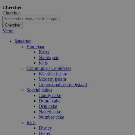
Chercher
Chercher
Chercher
Menu
Ijstaarten
Eindejaar
Kerst
Nieuwjaar
Kids
Communie / Lentefeest
Klassiek ijslam
Modern ijslam
Gepersonaliseerde ijstaart
Special cakes
Candy cake
Donut cake
Drip cake
Naked cake
Number cake
Kids
Disney
Dieren