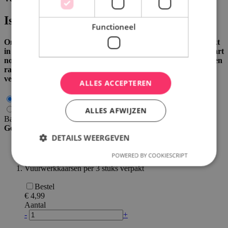
Isothermische doos
Functioneel
Onze ijstaarten en / of ijsspecialiteiten zitten standaard verpakt
in een Surprice taartdoos. Bij warm weer of wanneer de ijstaart
nog een tijdje buiten de diepvries moet getransporteerd worden
raden wij echter aan om te kiezen voor een isothermische
verpakking.
ALLES ACCEPTEREN
Standaard doos
ALLES AFWIJZEN
Isothermische doos
€ 4,95
Bailey's bells is beschikbaar om te kopen in stappen van 1
Gerelateerde producten
DETAILS WEERGEVEN
Vuurwerk
POWERED BY COOKIESCRIPT
Vuurwerkkaarsen per 3 stuks verpakt
Strikt noodzakelijk
Prestatie
Targeting
Bestel
Functioneel
€ 4,99
Aantal
Strikt noodzakelijke cookies maken de
-
+
kernfunctionaliteiten van de website mogelijk, zoals