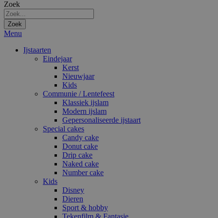
Zoek
Zoek
Menu
Ijstaarten
Eindejaar
Kerst
Nieuwjaar
Kids
Communie / Lentefeest
Klassiek ijslam
Modern ijslam
Gepersonaliseerde ijstaart
Special cakes
Candy cake
Donut cake
Drip cake
Naked cake
Number cake
Kids
Disney
Dieren
Sport & hobby
Tekenfilm & Fantasie