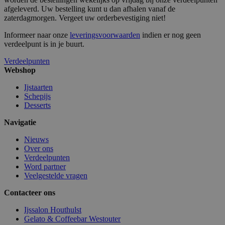
afgeleverd. Uw bestelling kunt u dan afhalen vanaf de
zaterdagmorgen. Vergeet uw orderbevestiging niet!
section_data_ids
1
Adobe Inc.
www.surprice.be
Informeer naar onze
leveringsvoorwaarden
indien er nog geen
verdeelpunt is in je buurt.
Verdeelpunten
Webshop
mage-cache-storage
1
Adobe Inc.
www.surprice.be
Ijstaarten
Schepijs
Desserts
Navigatie
webp
www.surprice.be
Se
Nieuws
Over ons
Verdeelpunten
Word partner
Veelgestelde vragen
Contacteer ons
Ijssalon Houthulst
recently_compared_product
1
Adobe Inc.
Gelato & Coffeebar Westouter
www.surprice.be