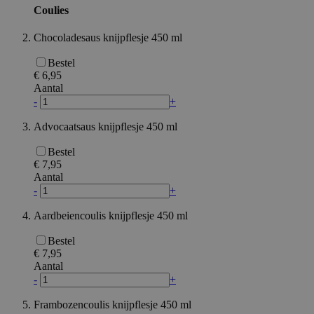
gebruikersaanmelding en accountbeheer. De
Coulies
website kan niet goed worden gebruikt zonder de
strikt noodzakelijke cookies.
Chocoladesaus knijpflesje 450 ml
Aanbieder /
Naam
Verv
Domein
Bestel
€ 6,95
private_content_version
1 j
Adobe Inc.
ma
www.surprice.be
Aantal
-
+
Advocaatsaus knijpflesje 450 ml
Bestel
mage-cache-sessid
1
Adobe Inc.
€ 7,95
www.surprice.be
Aantal
-
+
Aardbeiencoulis knijpflesje 450 ml
Bestel
€ 7,95
mage-cache-storage-section-
1
Adobe Inc.
invalidation
www.surprice.be
Aantal
Google Privacy Policy
-
+
Frambozencoulis knijpflesje 450 ml