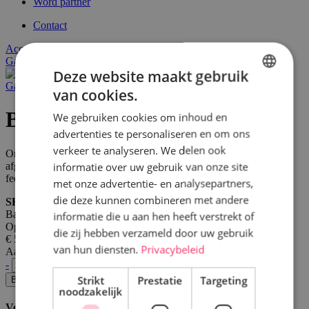
Word partner
Contact
Account
Ga naar het einde van de afbeeldingen-gallerij
Deze website maakt gebruik
Ga naar het begin van de afbeeldingen-gallerij
van cookies.
DUTCH
Bailey's bells
We gebruiken cookies om inhoud en
FRENCH
advertenties te personaliseren en om ons
verkeer te analyseren. We delen ook
Onweerstaanbare combinatie van romige Baileys ijs en vanille-ijs
informatie over uw gebruik van onze site
afgewerkt met fluweelzachte chocoladespiegel, koffielikeur en
feestelijke jingle bells.
met onze advertentie- en analysepartners,
die deze kunnen combineren met andere
SKU
Baileys_bells
informatie die u aan hen heeft verstrekt of
Op voorraad
die zij hebben verzameld door uw gebruik
€ 50,00
van hun diensten.
Privacybeleid
Aantal
-
+
Strikt
Prestatie
Targeting
Bestel
noodzakelijk
Verpakking