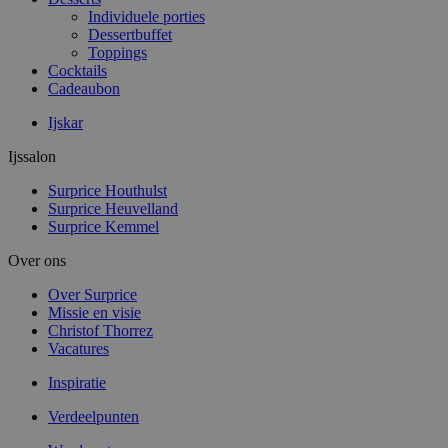
Individuele porties
Dessertbuffet
Toppings
Cocktails
Cadeaubon
Ijskar
Ijssalon
Surprice Houthulst
Surprice Heuvelland
Surprice Kemmel
Over ons
Over Surprice
Missie en visie
Christof Thorrez
Vacatures
Inspiratie
Verdeelpunten