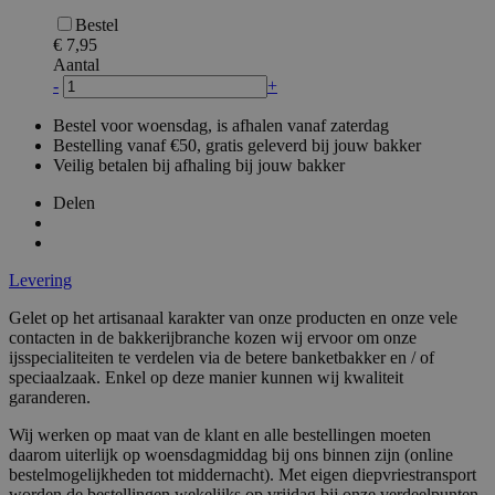
recently_compared_product_previous
1
Adobe Inc.
Bestel
www.surprice.be
€ 7,95
Aantal
-
+
mage-messages
1
Adobe Inc.
www.surprice.be
Bestel voor woensdag, is afhalen vanaf zaterdag
Bestelling vanaf €50, gratis geleverd bij jouw bakker
Veilig betalen bij afhaling bij jouw bakker
Delen
PHPSESSID
59 m
PHP.net
Levering
54 s
.www.surprice.be
Gelet op het artisanaal karakter van onze producten en onze vele
contacten in de bakkerijbranche kozen wij ervoor om onze
ijsspecialiteiten te verdelen via de betere banketbakker en / of
speciaalzaak. Enkel op deze manier kunnen wij kwaliteit
garanderen.
Wij werken op maat van de klant en alle bestellingen moeten
daarom uiterlijk op woensdagmiddag bij ons binnen zijn (online
bestelmogelijkheden tot middernacht). Met eigen diepvriestransport
worden de bestellingen wekelijks op vrijdag bij onze verdeelpunten