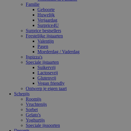
Familie
Geboorte
Huwelijk
Verjaardag
Surprice4U
Surprice bestsellers
Feestelijke ijstaarten
Valentijn
Pasen
Moederdag / Vaderdag
Ijspizza's
Speciale ijstaarten
Suikervrij
Lactosevrij
Glutenvrij
Vegan friendly
Ontwerp je eigen taart
Schepijs
Roomijs
Vruchtenijs
Sorbet
Gelato's
Yoghurtijs
Speciale ijssoorten
Desserts