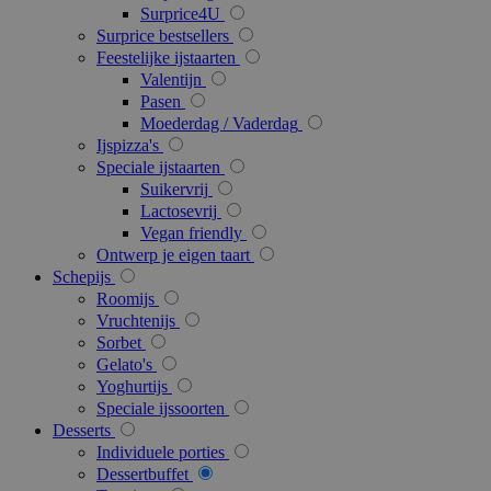
recently_compared_product_previous
1
Adobe Inc.
Surprice4U
www.surprice.be
Surprice bestsellers
Feestelijke ijstaarten
Valentijn
mage-messages
1
Adobe Inc.
www.surprice.be
Pasen
Moederdag / Vaderdag
Ijspizza's
Speciale ijstaarten
Suikervrij
Lactosevrij
Vegan friendly
PHPSESSID
59 m
PHP.net
Ontwerp je eigen taart
54 s
.www.surprice.be
Schepijs
Roomijs
Vruchtenijs
Sorbet
Gelato's
Yoghurtijs
Speciale ijssoorten
Desserts
Individuele porties
Dessertbuffet