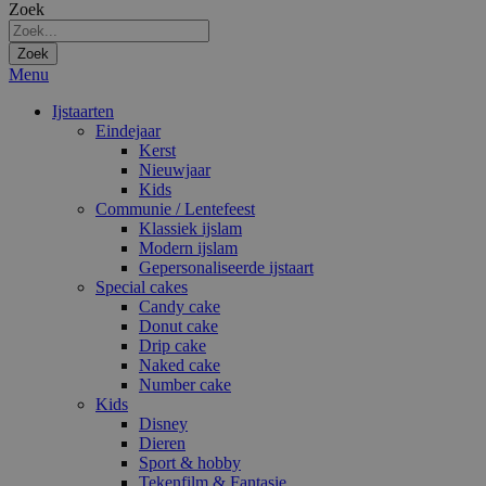
Zoek
Zoek
Menu
Ijstaarten
Eindejaar
Kerst
Nieuwjaar
Kids
Communie / Lentefeest
Klassiek ijslam
Modern ijslam
Gepersonaliseerde ijstaart
Special cakes
Candy cake
Donut cake
Drip cake
Naked cake
Number cake
Kids
Disney
Dieren
Sport & hobby
Tekenfilm & Fantasie