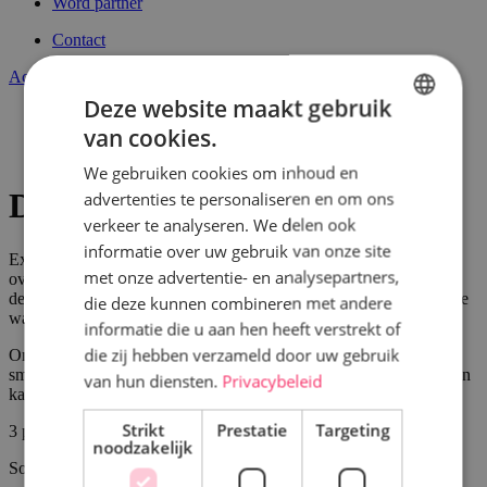
Word partner
Contact
Account
Deze website maakt gebruik
Welkom
van cookies.
Desserts
DUTCH
Dessertbuffet
We gebruiken cookies om inhoud en
FRENCH
Dessertbuffet
advertenties te personaliseren en om ons
verkeer te analyseren. We delen ook
informatie over uw gebruik van onze site
Extra genieten van extra veel dessert, dat doe je met het
met onze advertentie- en analysepartners,
overheerlijke dessertbuffet van Surprice. Wij verzorgen alles tot in
de puntjes zodat jij je nergens zorgen hoeft om te maken. Het enige
die deze kunnen combineren met andere
wat jij nog moet doen, is genieten van ons lekkere ijs.
informatie die u aan hen heeft verstrekt of
die zij hebben verzameld door uw gebruik
Onze dessert maken we met verse en ure grondstoffen. Zo kan jij
smullen van een uitzonderlijke smaak waar je maar niet genoeg van
van hun diensten.
Privacybeleid
kan krijgen.
Strikt
Prestatie
Targeting
3
producten
noodzakelijk
Sorteer op
Van hoog naar laag sorteren