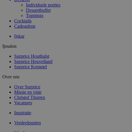
Individuele porties
Dessertbuffet
Toppings
Cocktails
Cadeaubon
Ijskar
Ijssalon
Surprice Houthulst
Surprice Heuvelland
Surprice Kemmel
Over ons
Over Surprice
Missie en visie
Christof Thorrez
Vacatures
Inspiratie
Verdeelpunten