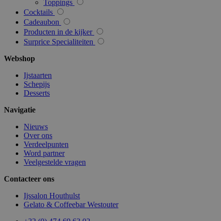
Toppings
Cocktails
section_data_ids
1
Adobe Inc.
Cadeaubon
www.surprice.be
Producten in de kijker
Surprice Specialiteiten
Webshop
mage-cache-storage
1
Adobe Inc.
Ijstaarten
www.surprice.be
Schepijs
Desserts
Navigatie
webp
www.surprice.be
Se
Nieuws
Over ons
Verdeelpunten
Word partner
Veelgestelde vragen
Contacteer ons
Ijssalon Houthulst
Gelato & Coffeebar Westouter
recently_compared_product
1
Adobe Inc.
www.surprice.be