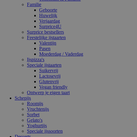
Familie
Geboorte
Huwelijk
Verjaardag
Surprice4U
Surprice bestsellers
Feestelijke ijstaarten
Valentijn
Pasen
Moederdag / Vaderdag
Ijspizza's
Speciale ijstaarten
Suikervrij
Lactosevrij
Glutenvrij
Vegan friendly
Ontwerp je eigen taart
Schepijs
Roomijs
Vruchtenijs
Sorbet
Gelato's
Yoghurtijs
Speciale ijssoorten
Desserts