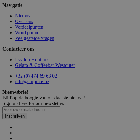
Navigatie
mage-cache-storage
1
Adobe Inc.
Nieuws
www.surprice.be
Over ons
Verdeelpunten
Word partner
Veelgestelde vragen
webp
www.surprice.be
Se
Contacteer ons
Ijssalon Houthulst
Gelato & Coffeebar Westouter
+32 (0) 474 69 63 02
info@surprice.be
Nieuwsbrief
Blijf op de hoogte van ons laatste nieuws!
recently_compared_product
1
Adobe Inc.
www.surprice.be
Sign up here for our newsletter.
_GRECAPTCHA
5 ma
Google LLC
Inschrijven
w
www.google.com