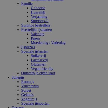
Familie
Geboorte
Huwelijk
Verjaardag
Surprice4U
Surprice bestsellers
Feestelijke ijstaarten
Valentijn
Pasen
Moederdag / Vaderdag
Ijspizza's
Speciale ijstaarten
Suikervrij
Lactosevrij
Glutenvrij
Vegan friendly
Ontwerp je eigen taart
Schepijs
Roomijs
Vruchtenijs
Sorbet
Gelato's
Yoghurtijs
Speciale ijssoorten
Desserts