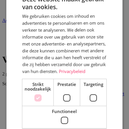
Word partner
van cookies.
DUTCH
Contact
We gebruiken cookies om inhoud en
FRENCH
Account
advertenties te personaliseren en om ons
verkeer te analyseren. We delen ook
Welkom
Ijstaarten
informatie over uw gebruik van onze site
Speciale ijstaarten
met onze advertentie- en analysepartners,
Vegan friendly
die deze kunnen combineren met andere
Vegan friendly
informatie die u aan hen heeft verstrekt of
die zij hebben verzameld door uw gebruik
van hun diensten.
Privacybeleid
2
producten
Sorteer op
Van hoog naar laag sorteren
Strikt
Prestatie
Targeting
noodzakelijk
Bekijk detail
4 - 6 personen
Sneeuwstronk Vegan friendly
Functioneel
€ 40,00
Bekijk detail