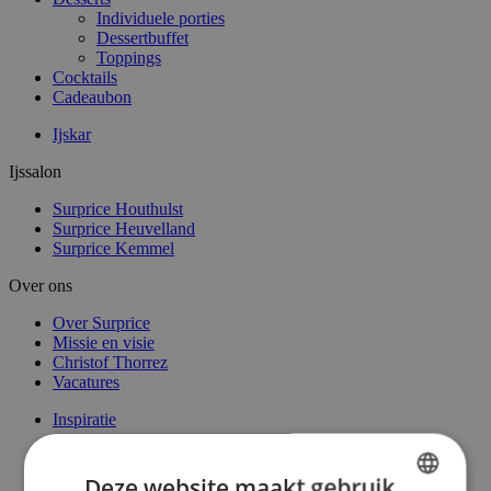
Individuele porties
Dessertbuffet
Toppings
Cocktails
Cadeaubon
Ijskar
Ijssalon
Surprice Houthulst
Surprice Heuvelland
Surprice Kemmel
Over ons
Over Surprice
Missie en visie
Christof Thorrez
Vacatures
Inspiratie
Verdeelpunten
Deze website maakt gebruik