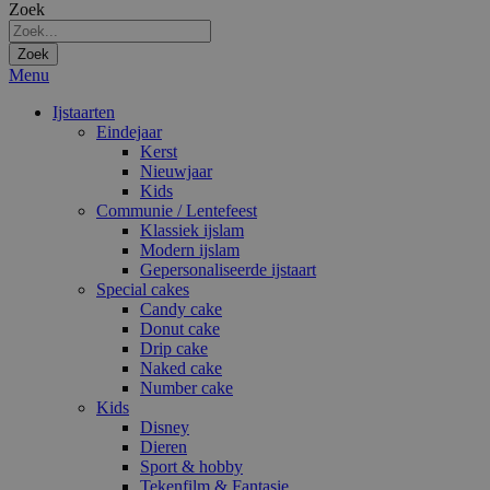
Zoek
Zoek
Menu
Ijstaarten
Eindejaar
Kerst
Nieuwjaar
Kids
Communie / Lentefeest
Klassiek ijslam
Modern ijslam
Gepersonaliseerde ijstaart
Special cakes
Candy cake
Donut cake
Drip cake
Naked cake
Number cake
Kids
Disney
Dieren
Sport & hobby
Tekenfilm & Fantasie