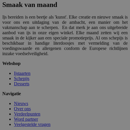
Smaak van maand
recently_compared_product_previous
1
Adobe Inc.
Ijs bereiden is een beetje als 'kunst'. Elke creatie en nieuwe smaak is
www.surprice.be
voor ons een uitdaging van de ambacht, een manier om het
vakmanschap aan te scherpen. En dat merk je aan ons uitgebreide
aanbod van ijs in onze eigen winkel. Elke maand zetten wij een
mage-messages
1
Adobe Inc.
smaak in de kijker aan een speciale promotieprijs. Al ons schepijs is
www.surprice.be
beschikbaar in handige literdoosjes met vermelding van de
voedingswaarde en allergenen conform de Europese richtlijnen
inzake voedselveiligheid.
Webshop
Ijstaarten
Schepijs
PHPSESSID
59 m
PHP.net
Desserts
54 s
.www.surprice.be
Navigatie
Nieuws
Over ons
Verdeelpunten
Word partner
Veelgestelde vragen