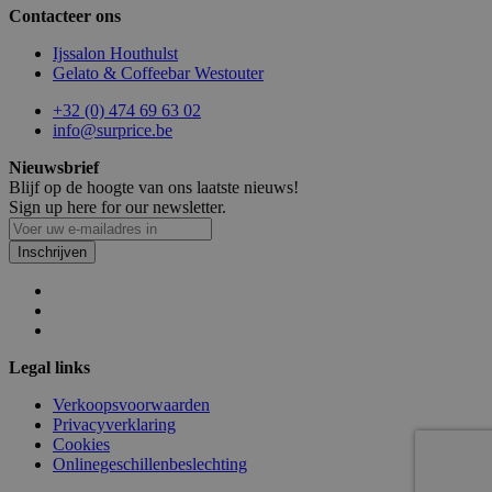
Contacteer ons
Ijssalon Houthulst
Gelato & Coffeebar Westouter
section_data_ids
1
Adobe Inc.
www.surprice.be
+32 (0) 474 69 63 02
info@surprice.be
Nieuwsbrief
Blijf op de hoogte van ons laatste nieuws!
Sign up here for our newsletter.
mage-cache-storage
1
Adobe Inc.
www.surprice.be
Inschrijven
webp
www.surprice.be
Se
Legal links
Verkoopsvoorwaarden
Privacyverklaring
Cookies
Onlinegeschillenbeslechting