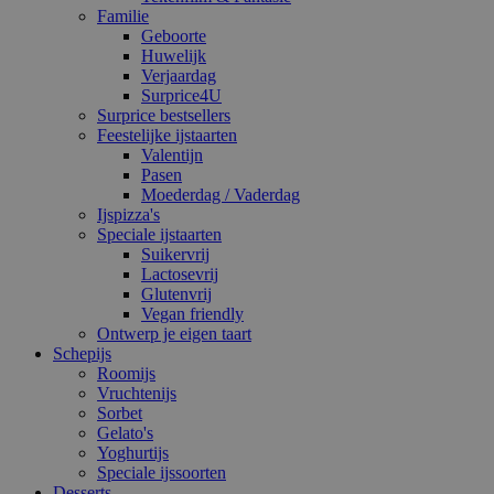
Familie
Geboorte
Huwelijk
Verjaardag
Surprice4U
Surprice bestsellers
Feestelijke ijstaarten
Valentijn
Pasen
Moederdag / Vaderdag
Ijspizza's
Speciale ijstaarten
Suikervrij
Lactosevrij
Glutenvrij
Vegan friendly
Ontwerp je eigen taart
Schepijs
Roomijs
Vruchtenijs
Sorbet
Gelato's
Yoghurtijs
Speciale ijssoorten
Desserts