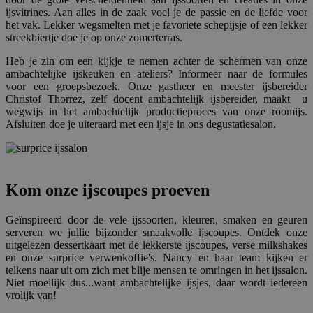
Strikt noodzakelijke cookies maken de
ijsvitrines. Aan alles in de zaak voel je de passie en de liefde voor
kernfunctionaliteiten van de website mogelijk, zoals
het vak. Lekker wegsmelten met je favoriete schepijsje of een lekker
gebruikersaanmelding en accountbeheer. De
streekbiertje doe je op onze zomerterras.
website kan niet goed worden gebruikt zonder de
strikt noodzakelijke cookies.
Heb je zin om een kijkje te nemen achter de schermen van onze
Aanbieder /
ambachtelijke ijskeuken en ateliers? Informeer naar de formules
Naam
Verv
Domein
voor een groepsbezoek. Onze gastheer en meester ijsbereider
Christof Thorrez, zelf docent ambachtelijk ijsbereider, maakt u
private_content_version
1 j
Adobe Inc.
wegwijs in het ambachtelijk productieproces van onze roomijs.
ma
www.surprice.be
Afsluiten doe je uiteraard met een ijsje in ons degustatiesalon.
mage-cache-sessid
1
Adobe Inc.
Kom onze ijscoupes proeven
www.surprice.be
Geïnspireerd door de vele ijssoorten, kleuren, smaken en geuren
serveren we jullie bijzonder smaakvolle ijscoupes. Ontdek onze
uitgelezen dessertkaart met de lekkerste ijscoupes, verse milkshakes
en onze surprice verwenkoffie's. Nancy en haar team kijken er
telkens naar uit om zich met blije mensen te omringen in het ijssalon.
mage-cache-storage-section-
1
Niet moeilijk dus...want ambachtelijke ijsjes, daar wordt iedereen
Adobe Inc.
invalidation
www.surprice.be
vrolijk van!
Google Privacy Policy