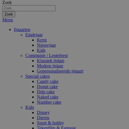
Zoek
Zoek
Menu
Ijstaarten
Eindejaar
Kerst
Nieuwjaar
Kids
Communie / Lentefeest
Klassiek ijslam
Modern ijslam
Gepersonaliseerde ijstaart
Special cakes
Candy cake
Donut cake
Drip cake
Naked cake
Number cake
Kids
Disney
Dieren
Sport & hobby
Tekenfilm & Fantasie