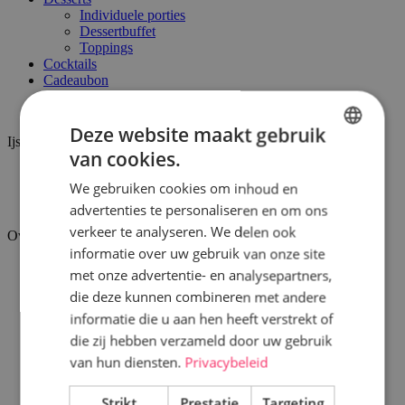
Individuele porties
Dessertbuffet
Toppings
Cocktails
Cadeaubon
Ijskar
Deze website maakt gebruik
Ijssalon
van cookies.
DUTCH
Surprice Houthulst
We gebruiken cookies om inhoud en
Surprice Heuvelland
FRENCH
Surprice Kemmel
advertenties te personaliseren en om ons
verkeer te analyseren. We delen ook
Over ons
informatie over uw gebruik van onze site
Over Surprice
met onze advertentie- en analysepartners,
Missie en visie
die deze kunnen combineren met andere
Christof Thorrez
Vacatures
informatie die u aan hen heeft verstrekt of
die zij hebben verzameld door uw gebruik
Inspiratie
van hun diensten.
Privacybeleid
Verdeelpunten
Strikt
Prestatie
Targeting