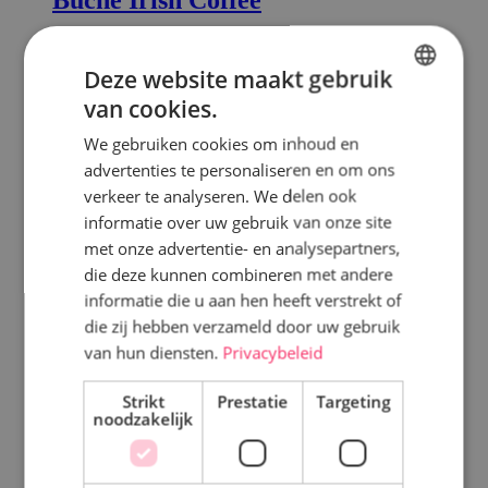
€ 55,00
Bekijk detail
Deze website maakt gebruik
8 personen
van cookies.
DUTCH
Bûche Siberienne
We gebruiken cookies om inhoud en
FRENCH
advertenties te personaliseren en om ons
€ 45,00
verkeer te analyseren. We delen ook
Bekijk detail
8 personen
informatie over uw gebruik van onze site
met onze advertentie- en analysepartners,
Bûche Chocolat Brownie
die deze kunnen combineren met andere
informatie die u aan hen heeft verstrekt of
€ 45,00
die zij hebben verzameld door uw gebruik
Bekijk detail
10 personen
van hun diensten.
Privacybeleid
Sneeuwstronk
Strikt
Prestatie
Targeting
noodzakelijk
€ 50,00
Bekijk detail
10 personen