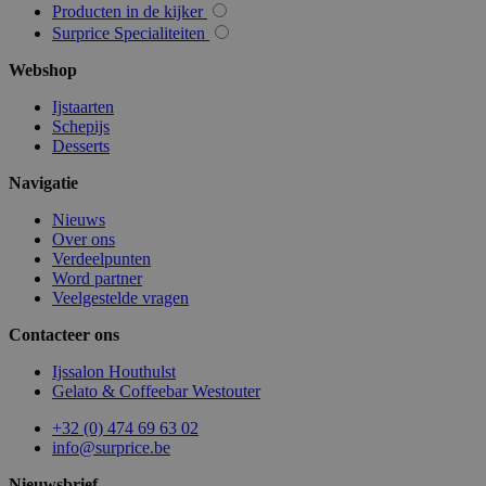
Producten in de kijker
Surprice Specialiteiten
admin
.www.surprice.be
Se
Webshop
Ijstaarten
Schepijs
Desserts
Navigatie
Nieuws
form_key
Se
Adobe Inc.
Over ons
.www.surprice.be
Verdeelpunten
Word partner
Veelgestelde vragen
Contacteer ons
Ijssalon Houthulst
Gelato & Coffeebar Westouter
Aanbieder
+32 (0) 474 69 63 02
Naam
Vervaldatum
Omschrijving
/ Domein
info@surprice.be
_ga_0Z3RL8E0QG
.surprice.be
1 jaar 1
Deze cookie wo
Aanbieder
Nieuwsbrief
Naam
Vervaldatum
Omschri