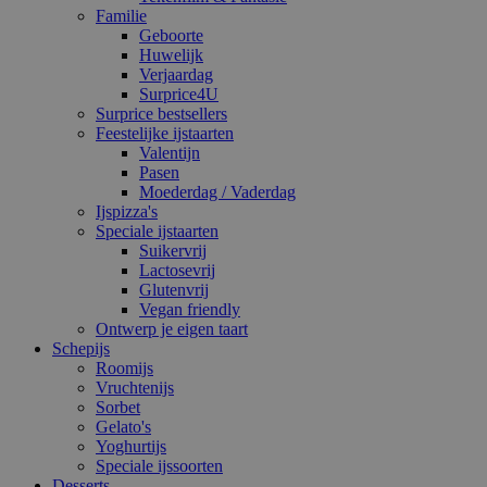
Familie
Geboorte
Huwelijk
Verjaardag
Surprice4U
Surprice bestsellers
Feestelijke ijstaarten
Valentijn
Pasen
Moederdag / Vaderdag
Ijspizza's
Speciale ijstaarten
Suikervrij
Lactosevrij
Glutenvrij
Vegan friendly
Ontwerp je eigen taart
Schepijs
Roomijs
Vruchtenijs
Sorbet
Gelato's
Yoghurtijs
Speciale ijssoorten
Desserts