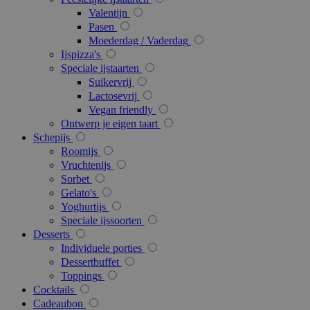
w
www.google.com
Valentijn
Pasen
Moederdag / Vaderdag
Ijspizza's
recently_viewed_product
1
Adobe Inc.
Speciale ijstaarten
www.surprice.be
Suikervrij
Lactosevrij
Vegan friendly
product_data_storage
1
Adobe Inc.
Ontwerp je eigen taart
www.surprice.be
Schepijs
Roomijs
Vruchtenijs
recently_viewed_product_previous
1
Adobe Inc.
Sorbet
www.surprice.be
Gelato's
Yoghurtijs
Speciale ijssoorten
X-Magento-Vary
Se
Adobe Inc.
Desserts
www.surprice.be
Individuele porties
Dessertbuffet
Toppings
Cocktails
Cadeaubon