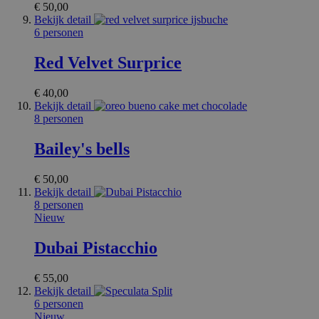
€ 50,00
Aanbieder /
Bekijk detail
Naam
Verv
Domein
6 personen
private_content_version
1 j
Adobe Inc.
Red Velvet Surprice
ma
www.surprice.be
€ 40,00
Bekijk detail
8 personen
mage-cache-sessid
1
Adobe Inc.
www.surprice.be
Bailey's bells
€ 50,00
Bekijk detail
8 personen
Nieuw
mage-cache-storage-section-
1
Adobe Inc.
invalidation
www.surprice.be
Dubai Pistacchio
Google Privacy Policy
€ 55,00
Bekijk detail
recently_compared_product_previous
1
Adobe Inc.
6 personen
www.surprice.be
Nieuw