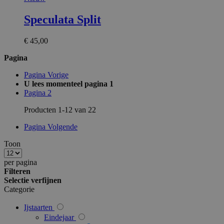
Speculata Split
mage-messages
1
Adobe Inc.
www.surprice.be
€ 45,00
Pagina
Pagina
Vorige
U lees momenteel pagina
1
Pagina
2
PHPSESSID
59 m
PHP.net
54 s
.www.surprice.be
Producten
1
-
12
van
22
Pagina
Volgende
Toon
per pagina
Filteren
Selectie verfijnen
Categorie
Ijstaarten
Eindejaar