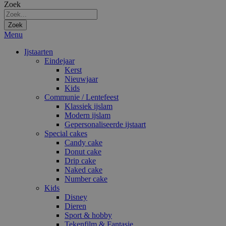
Zoek
Zoek
Menu
Ijstaarten
Eindejaar
Kerst
Nieuwjaar
Kids
Communie / Lentefeest
Klassiek ijslam
Modern ijslam
Gepersonaliseerde ijstaart
Special cakes
Candy cake
Donut cake
Drip cake
Naked cake
Number cake
Kids
Disney
Dieren
Sport & hobby
Tekenfilm & Fantasie