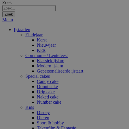
Zoek
Zoek
Menu
Ijstaarten
Eindejaar
Kerst
Nieuwjaar
Kids
Communie / Lentefeest
Klassiek ijslam
Modern ijslam
Gepersonaliseerde ijstaart
Special cakes
Candy cake
Donut cake
Drip cake
Naked cake
Number cake
Kids
Disney
Dieren
Sport & hobby
Tekenfilm & Fantasie