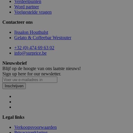
Verdeelpunten
Word partner
Veelgestelde vragen
product_data_storage
1
Adobe Inc.
www.surprice.be
Contacteer ons
Ijssalon Houthulst
Gelato & Coffeebar Westouter
recently_viewed_product_previous
1
Adobe Inc.
www.surprice.be
+32 (0) 474 69 63 02
info@surprice.be
X-Magento-Vary
Se
Adobe Inc.
Nieuwsbrief
www.surprice.be
Blijf op de hoogte van ons laatste nieuws!
Sign up here for our newsletter.
Inschrijven
admin
.www.surprice.be
Se
Legal links
Verkoopsvoorwaarden
Privacyverklaring