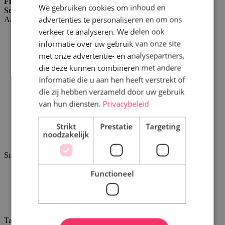
Filteren
We gebruiken cookies om inhoud en
FRENCH
Selectie verfijnen
advertenties te personaliseren en om ons
Aantal personen
verkeer te analyseren. We delen ook
14
informatie over uw gebruik van onze site
18
met onze advertentie- en analysepartners,
24
die deze kunnen combineren met andere
26
28
informatie die u aan hen heeft verstrekt of
30
die zij hebben verzameld door uw gebruik
32
van hun diensten.
Privacybeleid
16
20
Strikt
Prestatie
Targeting
22
noodzakelijk
34
Smaak
Functioneel
vanille
vanille - aardbei
vanille - chocolade
vanille - mokka
Taartvorm