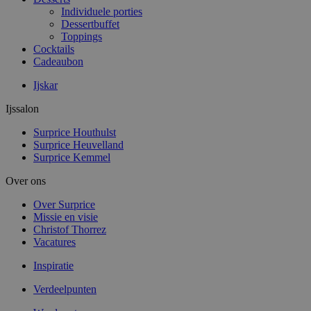
Individuele porties
Dessertbuffet
Toppings
Cocktails
Cadeaubon
Ijskar
Ijssalon
Surprice Houthulst
Surprice Heuvelland
Surprice Kemmel
Over ons
Over Surprice
Missie en visie
Christof Thorrez
Vacatures
Inspiratie
Verdeelpunten