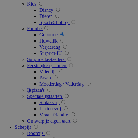
Kids
Disney
Dieren
Sport & hobby
PHPSESSID
59 m
PHP.net
Familie
54 s
.www.surprice.be
Geboorte
Huwelijk
Verjaardag
Surprice4U
Surprice bestsellers
Feestelijke ijstaarten
Valentijn
Pasen
Moederdag / Vaderdag
Ijspizza's
Speciale ijstaarten
Suikervrij
section_data_ids
1
Adobe Inc.
Lactosevrij
www.surprice.be
Vegan friendly
Ontwerp je eigen taart
Schepijs
Roomijs