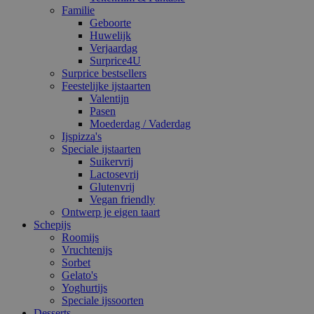
Familie
Geboorte
Huwelijk
Verjaardag
Surprice4U
Surprice bestsellers
Feestelijke ijstaarten
Valentijn
Pasen
Moederdag / Vaderdag
Ijspizza's
Speciale ijstaarten
Suikervrij
Lactosevrij
Glutenvrij
Vegan friendly
Ontwerp je eigen taart
Schepijs
Roomijs
Vruchtenijs
Sorbet
Gelato's
Yoghurtijs
Speciale ijssoorten
Desserts