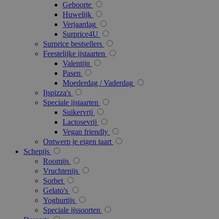
Geboorte
Huwelijk
Verjaardag
section_data_ids
1
Adobe Inc.
Surprice4U
www.surprice.be
Surprice bestsellers
Feestelijke ijstaarten
Valentijn
Pasen
Moederdag / Vaderdag
mage-cache-storage
1
Adobe Inc.
Ijspizza's
www.surprice.be
Speciale ijstaarten
Suikervrij
Lactosevrij
Vegan friendly
webp
www.surprice.be
Se
Ontwerp je eigen taart
Schepijs
Roomijs
Vruchtenijs
Sorbet
Gelato's
Yoghurtijs
Speciale ijssoorten
recently_compared_product
1
Adobe Inc.