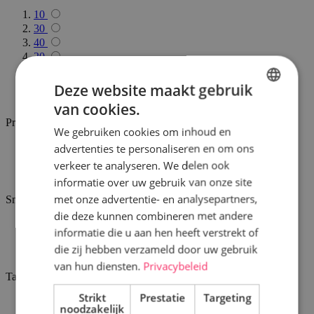
10
30
40
20
15
6
Deze website maakt gebruik
25
van cookies.
DUTCH
Prijs
We gebruiken cookies om inhoud en
FRENCH
advertenties te personaliseren en om ons
€ 0,00
-
€ 100,00
€ 100,00
-
€ 200,00
verkeer te analyseren. We delen ook
€ 200,00
-
€ 300,00
informatie over uw gebruik van onze site
met onze advertentie- en analysepartners,
Smaak
die deze kunnen combineren met andere
vanille
informatie die u aan hen heeft verstrekt of
vanille - aardbei
die zij hebben verzameld door uw gebruik
vanille - chocolade
van hun diensten.
Privacybeleid
Taartvorm
Strikt
Prestatie
Targeting
opbouw
noodzakelijk