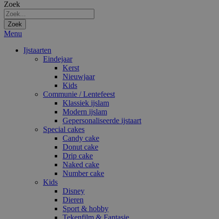
Zoek
Zoek
Menu
Ijstaarten
Eindejaar
Kerst
Nieuwjaar
Kids
Communie / Lentefeest
Klassiek ijslam
Modern ijslam
Gepersonaliseerde ijstaart
Special cakes
Candy cake
Donut cake
Drip cake
Naked cake
Number cake
Kids
Disney
Dieren
Sport & hobby
Tekenfilm & Fantasie