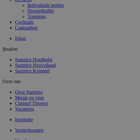
Individuele porties
Dessertbuffet
Toppings
Cocktails
Cadeaubon
Ijskar
Ijssalon
Surprice Houthulst
Surprice Heuvelland
Surprice Kemmel
Over ons
Over Surprice
Missie en visie
Christof Thorrez
Vacatures
Inspiratie
Verdeelpunten