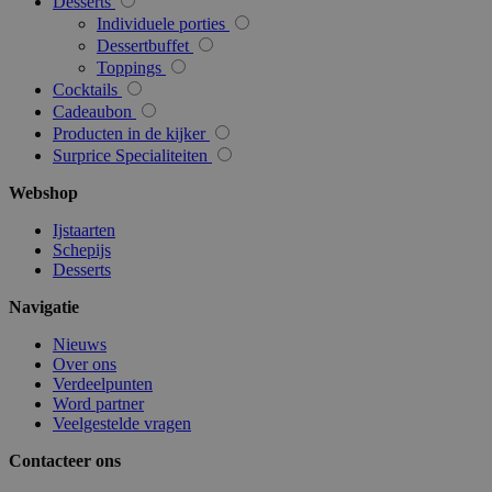
Desserts
www.surprice.be
Individuele porties
Dessertbuffet
_GRECAPTCHA
5 ma
Google LLC
Toppings
w
www.google.com
Cocktails
Cadeaubon
Producten in de kijker
Surprice Specialiteiten
recently_viewed_product
1
Adobe Inc.
www.surprice.be
Webshop
Ijstaarten
product_data_storage
1
Adobe Inc.
Schepijs
www.surprice.be
Desserts
Navigatie
recently_viewed_product_previous
1
Adobe Inc.
Nieuws
www.surprice.be
Over ons
Verdeelpunten
Word partner
X-Magento-Vary
Se
Adobe Inc.
Veelgestelde vragen
www.surprice.be
Contacteer ons