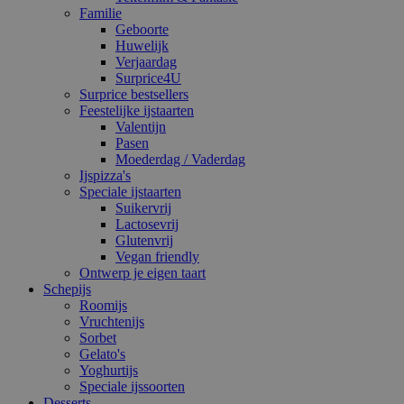
Familie
Geboorte
Huwelijk
Verjaardag
Surprice4U
Surprice bestsellers
Feestelijke ijstaarten
Valentijn
Pasen
Moederdag / Vaderdag
Ijspizza's
Speciale ijstaarten
Suikervrij
Lactosevrij
Glutenvrij
Vegan friendly
Ontwerp je eigen taart
Schepijs
Roomijs
Vruchtenijs
Sorbet
Gelato's
Yoghurtijs
Speciale ijssoorten
Desserts