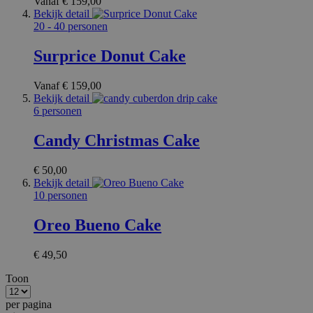
Vanaf
€ 159,00
kernfunctionaliteiten van de website mogelijk, zoals
Bekijk detail
gebruikersaanmelding en accountbeheer. De
website kan niet goed worden gebruikt zonder de
20 - 40 personen
strikt noodzakelijke cookies.
Surprice Donut Cake
Aanbieder /
Naam
Verv
Domein
Vanaf
€ 159,00
private_content_version
1 j
Adobe Inc.
Bekijk detail
ma
www.surprice.be
6 personen
Candy Christmas Cake
mage-cache-sessid
1
Adobe Inc.
€ 50,00
www.surprice.be
Bekijk detail
10 personen
Oreo Bueno Cake
€ 49,50
mage-cache-storage-section-
1
Adobe Inc.
invalidation
www.surprice.be
Toon
Google Privacy Policy
per pagina