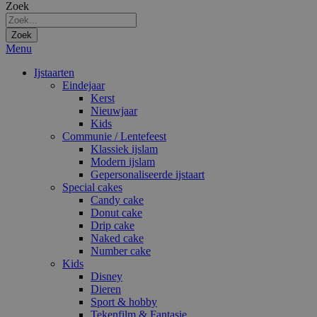
Zoek
Zoek
Menu
Ijstaarten
Eindejaar
Kerst
Nieuwjaar
Kids
Communie / Lentefeest
Klassiek ijslam
Modern ijslam
Gepersonaliseerde ijstaart
Special cakes
Candy cake
Donut cake
Drip cake
Naked cake
Number cake
Kids
Disney
Dieren
Sport & hobby
Tekenfilm & Fantasie