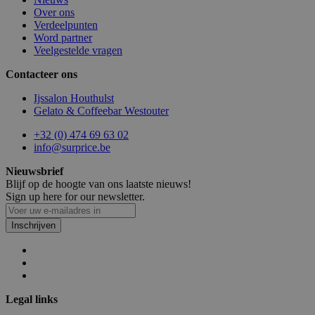
Over ons
Verdeelpunten
Word partner
Veelgestelde vragen
Contacteer ons
section_data_ids
1
Adobe Inc.
Ijssalon Houthulst
www.surprice.be
Gelato & Coffeebar Westouter
+32 (0) 474 69 63 02
info@surprice.be
mage-cache-storage
1
Nieuwsbrief
Adobe Inc.
www.surprice.be
Blijf op de hoogte van ons laatste nieuws!
Sign up here for our newsletter.
Inschrijven
webp
www.surprice.be
Se
Legal links