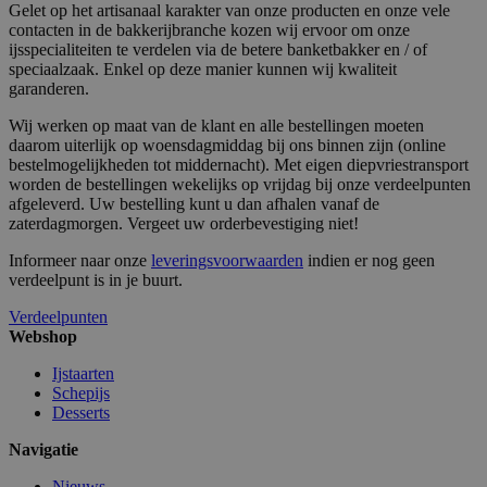
Adobe Inc.
Gelet op het artisanaal karakter van onze producten en onze vele
invalidation
www.surprice.be
Google Privacy Policy
contacten in de bakkerijbranche kozen wij ervoor om onze
ijsspecialiteiten te verdelen via de betere banketbakker en / of
speciaalzaak. Enkel op deze manier kunnen wij kwaliteit
garanderen.
recently_compared_product_previous
1
Adobe Inc.
www.surprice.be
Wij werken op maat van de klant en alle bestellingen moeten
daarom uiterlijk op woensdagmiddag bij ons binnen zijn (online
bestelmogelijkheden tot middernacht). Met eigen diepvriestransport
worden de bestellingen wekelijks op vrijdag bij onze verdeelpunten
mage-messages
1
Adobe Inc.
www.surprice.be
afgeleverd. Uw bestelling kunt u dan afhalen vanaf de
zaterdagmorgen. Vergeet uw orderbevestiging niet!
Informeer naar onze
leveringsvoorwaarden
indien er nog geen
verdeelpunt is in je buurt.
Verdeelpunten
Webshop
PHPSESSID
59 m
PHP.net
54 s
.www.surprice.be
Ijstaarten
Schepijs
Desserts
Navigatie
Nieuws