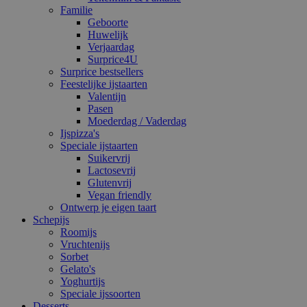
Familie
Geboorte
Huwelijk
Verjaardag
Surprice4U
Surprice bestsellers
Feestelijke ijstaarten
Valentijn
Pasen
Moederdag / Vaderdag
Ijspizza's
Speciale ijstaarten
Suikervrij
Lactosevrij
Glutenvrij
Vegan friendly
Ontwerp je eigen taart
Schepijs
Roomijs
Vruchtenijs
Sorbet
Gelato's
Yoghurtijs
Speciale ijssoorten
Desserts