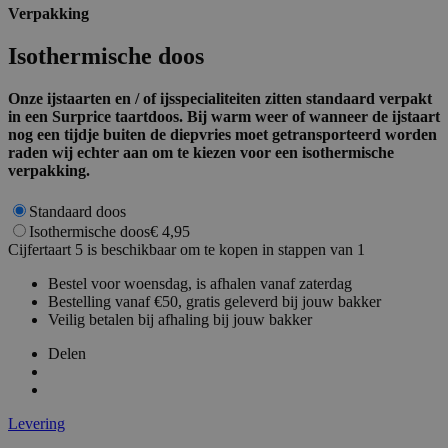
Verpakking
Functioneel
Isothermische doos
Strikt noodzakelijke cookies maken de
kernfunctionaliteiten van de website mogelijk, zoals
gebruikersaanmelding en accountbeheer. De
Onze ijstaarten en / of ijsspecialiteiten zitten standaard verpakt
website kan niet goed worden gebruikt zonder de
in een Surprice taartdoos. Bij warm weer of wanneer de ijstaart
strikt noodzakelijke cookies.
nog een tijdje buiten de diepvries moet getransporteerd worden
Aanbieder /
raden wij echter aan om te kiezen voor een isothermische
Naam
Verv
Domein
verpakking.
private_content_version
1 j
Adobe Inc.
ma
www.surprice.be
Standaard doos
Isothermische doos
€ 4,95
Cijfertaart 5 is beschikbaar om te kopen in stappen van 1
Bestel voor woensdag, is afhalen vanaf zaterdag
Bestelling vanaf €50, gratis geleverd bij jouw bakker
mage-cache-sessid
1
Adobe Inc.
Veilig betalen bij afhaling bij jouw bakker
www.surprice.be
Delen
Levering
mage-cache-storage-section-
1