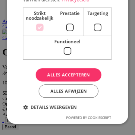
Word partner
Contact
Strikt
Prestatie
Targeting
noodzakelijk
Account
Ga naar het einde van de afbeeldingen-gallerij
Ga naar het begin van de afbeeldingen-gallerij
Functioneel
Cijfertaart 5
Vanille bourbon roomijs met daarop bolletjes verse vuchtensorbet
gestapeld en afgewerkt met vanilleparfait en chocoladegarnituur.
ALLES ACCEPTEREN
10 personen / € 6,95 pp
ALLES AFWIJZEN
SKU
Cijfertaart 5
Op voorraad
DETAILS WEERGEVEN
€ 69,50
Aantal
POWERED BY COOKIESCRIPT
-
+
Bestel
Strikt noodzakelijk
Prestatie
Targeting