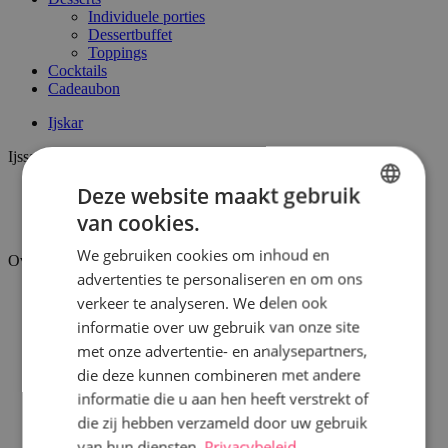
Individuele porties
Dessertbuffet
Toppings
Cocktails
Cadeaubon
Ijskar
Ijssalon
Deze website maakt gebruik
Surprice Houthulst
Surprice Heuvelland
van cookies.
DUTCH
Surprice Kemmel
We gebruiken cookies om inhoud en
FRENCH
Over ons
advertenties te personaliseren en om ons
Over Surprice
verkeer te analyseren. We delen ook
Missie en visie
informatie over uw gebruik van onze site
Christof Thorrez
Vacatures
met onze advertentie- en analysepartners,
die deze kunnen combineren met andere
Inspiratie
informatie die u aan hen heeft verstrekt of
Verdeelpunten
die zij hebben verzameld door uw gebruik
van hun diensten.
Privacybeleid