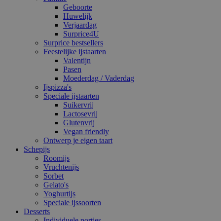
Geboorte
Huwelijk
Verjaardag
Surprice4U
Surprice bestsellers
Feestelijke ijstaarten
Valentijn
Pasen
Moederdag / Vaderdag
Ijspizza's
Speciale ijstaarten
Suikervrij
Lactosevrij
Glutenvrij
Vegan friendly
Ontwerp je eigen taart
Schepijs
Roomijs
Vruchtenijs
Sorbet
Gelato's
Yoghurtijs
Speciale ijssoorten
Desserts
Individuele porties