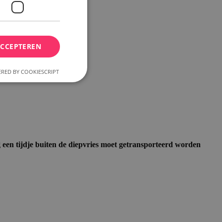
ACCEPTEREN
RED BY COOKIESCRIPT
elding en
og een tijdje buiten de diepvries moet getransporteerd worden
k nummer en tijd
inhoud om te
he op de server
ctiveert het
che-opslag.
erwijderd door de
e Admin de lokale
ewaarde in op true.