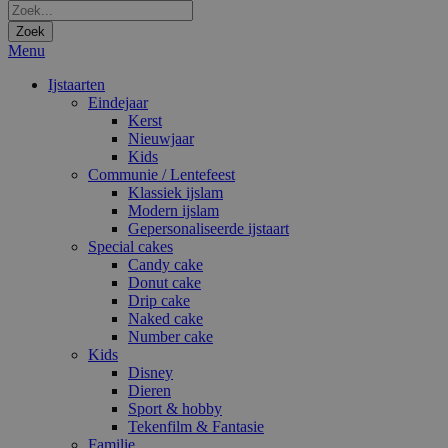
Zoek
Menu
Ijstaarten
Eindejaar
Kerst
Nieuwjaar
Kids
Communie / Lentefeest
Klassiek ijslam
Modern ijslam
Gepersonaliseerde ijstaart
Special cakes
Candy cake
Donut cake
Drip cake
Naked cake
Number cake
Kids
Disney
Dieren
Sport & hobby
Tekenfilm & Fantasie
Familie