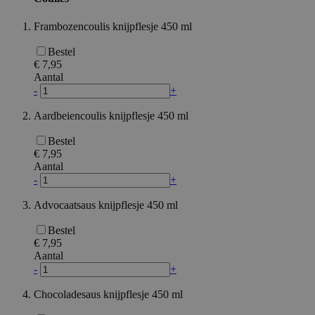
mage-cache-storage
Frambozencoulis knijpflesje 450 ml
invalidation
Bestel
recently_compared
€ 7,95
Aantal
-
+
mage-messages
Aardbeiencoulis knijpflesje 450 ml
Bestel
€ 7,95
PHPSESSID
Aantal
-
+
Advocaatsaus knijpflesje 450 ml
Bestel
€ 7,95
Aantal
-
+
section_data_ids
Chocoladesaus knijpflesje 450 ml