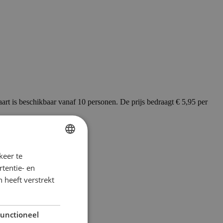
taart is beschikbaar vanaf 10 personen. De prijs bedraagt € 5,95 per
keer te
DUTCH
tentie- en
FRENCH
 heeft verstrekt
unctioneel