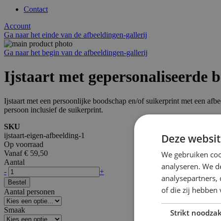
Contact
Account
Ga naar het einde van de afbeeldingen-gallerij
Ga naar het begin van de afbeeldingen-gallerij
Ijstaart met gepersonaliseerde 
Ijstaart met een persoonlijke boodschap en/of suikerprint met een afbe
persoon inclusief de suikerprint.
SKU
ijstaart-eigen-afbeelding-1
Deze websit
Op voorraad
Vanaf
€ 59,50
We gebruiken coo
Aantal
analyseren. We de
-
+
analysepartners,
Bestel
of die zij hebbe
Aantal personen
Smaak
Strikt noodzak