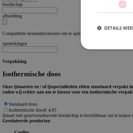
boodschap
afbeelding
DETAILS WE
Compatibele bestandsextensies om te uploaden:
jpg
opmerkingen
Verpakking
Strikt noodzakelijke
Isothermische doos
accountbeheer. De we
Naam
Onze ijstaarten en / of ijsspecialiteiten zitten standaard verpak
raden wij echter aan om te kiezen voor een isothermische verpak
private_content_ve
Standaard doos
Isothermische doos
€ 4,95
Ijstaart met gepersonaliseerde boodschap is beschikbaar om te kopen 
mage-cache-sessid
Gerelateerde producten
Coulies