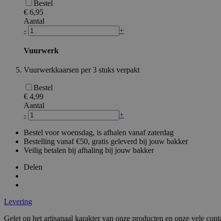
Bestel
mage-cache-storag
€ 6,95
Aantal
-
+
webp
Vuurwerk
Vuurwerkkaarsen per 3 stuks verpakt
recently_compared
Bestel
€ 4,99
Aantal
_GRECAPTCHA
-
+
Bestel voor woensdag, is afhalen vanaf zaterdag
recently_viewed_p
Bestelling vanaf €50, gratis geleverd bij jouw bakker
Veilig betalen bij afhaling bij jouw bakker
product_data_stor
Delen
recently_viewed_p
Levering
X-Magento-Vary
Gelet op het artisanaal karakter van onze producten en onze vele cont