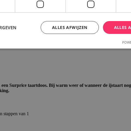
ERGEVEN
ALLES AFWIJZEN
ALLES 
POWE
Strikt noodzakelijk
Prestatie
Targeting
Functioneel
 cookies maken de kernfunctionaliteiten van de website mogelijk, zoals gebruikersaanm
bsite kan niet goed worden gebruikt zonder de strikt noodzakelijke cookies.
Aanbieder /
Vervaldatum
Omschrijving
t in een Surprice taartdoos. Bij warm weer of wanneer de ijstaart n
Domein
king.
rsion
1 jaar 1
Voegt een willekeurig, unie
Adobe Inc.
maand
toe aan pagina's met klant
www.surprice.be
voorkomen dat ze in de cac
worden opgeslagen.
in stappen van 1
1 dag
De waarde van deze cookie a
Adobe Inc.
opschonen van de lokale ca
www.surprice.be
Wanneer de cookie wordt v
backend-applicatie, ruimt d
opslag op en stelt de cooki