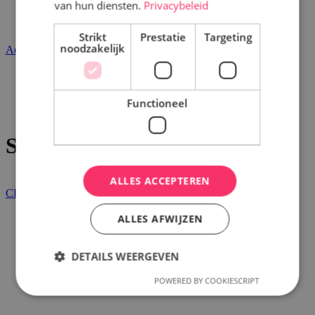
Word partner
van hun diensten.
Privacybeleid
Contact
Strikt
Prestatie
Targeting
noodzakelijk
Account
Welkom
Nieuws
Nieuws
Functioneel
Surprice Crêpe Away
Surprice Crêpe Away
ALLES ACCEPTEREN
CREPE AWAY
ALLES AFWIJZEN
DETAILS WEERGEVEN
POWERED BY COOKIESCRIPT
Strikt noodzakelijk
Prestatie
Targeting