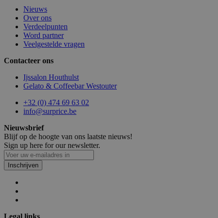
Nieuws
Over ons
Verdeelpunten
Word partner
Veelgestelde vragen
Contacteer ons
section_data_ids
1
Adobe Inc.
www.surprice.be
Ijssalon Houthulst
Gelato & Coffeebar Westouter
+32 (0) 474 69 63 02
info@surprice.be
mage-cache-storage
1
Adobe Inc.
Nieuwsbrief
www.surprice.be
Blijf op de hoogte van ons laatste nieuws!
Sign up here for our newsletter.
Inschrijven
webp
www.surprice.be
Se
Legal links