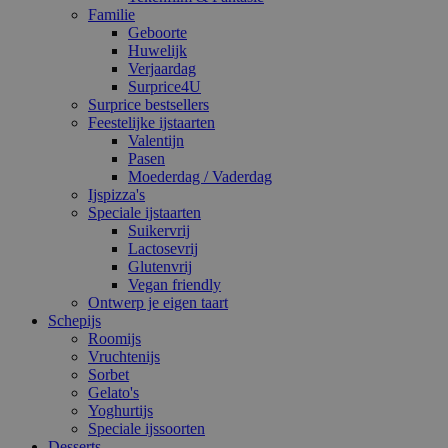
Familie
Geboorte
Huwelijk
Verjaardag
Surprice4U
Surprice bestsellers
Feestelijke ijstaarten
Valentijn
Pasen
Moederdag / Vaderdag
Ijspizza's
Speciale ijstaarten
Suikervrij
Lactosevrij
Glutenvrij
Vegan friendly
Ontwerp je eigen taart
Schepijs
Roomijs
Vruchtenijs
Sorbet
Gelato's
Yoghurtijs
Speciale ijssoorten
Desserts