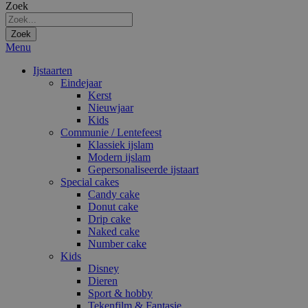
Zoek
Zoek
Menu
Ijstaarten
Eindejaar
Kerst
Nieuwjaar
Kids
Communie / Lentefeest
Klassiek ijslam
Modern ijslam
Gepersonaliseerde ijstaart
Special cakes
Candy cake
Donut cake
Drip cake
Naked cake
Number cake
Kids
Disney
Dieren
Sport & hobby
Tekenfilm & Fantasie