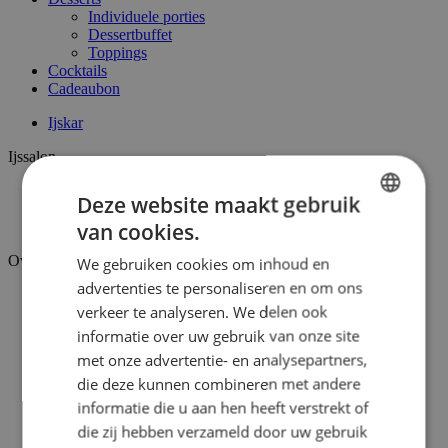
Individuele porties
Dessertbuffet
Toppings
Cocktails
Cadeaubon
Ijskar
Ijssalon
Surprice Houthulst
Deze website maakt gebruik
Surprice Heuvelland
van cookies.
Surprice Kemmel
DUTCH
Over ons
We gebruiken cookies om inhoud en
FRENCH
advertenties te personaliseren en om ons
Over Surprice
verkeer te analyseren. We delen ook
Missie en visie
Christof Thorrez
informatie over uw gebruik van onze site
Vacatures
met onze advertentie- en analysepartners,
die deze kunnen combineren met andere
Inspiratie
informatie die u aan hen heeft verstrekt of
Verdeelpunten
die zij hebben verzameld door uw gebruik