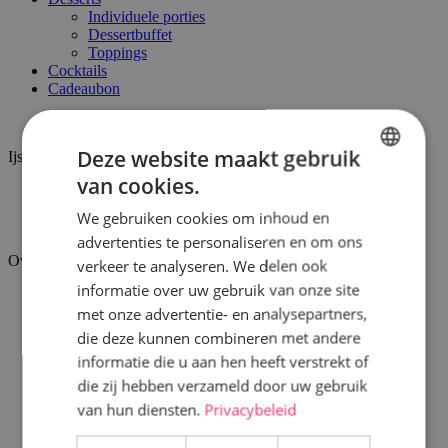
Individuele porties
Dessertbuffet
Toppings
Cocktails
Cadeaubon
Ijskar
Deze website maakt gebruik
Ijssalon
van cookies.
DUTCH
Surprice Houthulst
Surprice Heuvelland
We gebruiken cookies om inhoud en
FRENCH
Surprice Kemmel
advertenties te personaliseren en om ons
Over ons
verkeer te analyseren. We delen ook
informatie over uw gebruik van onze site
Over Surprice
met onze advertentie- en analysepartners,
Missie en visie
Christof Thorrez
die deze kunnen combineren met andere
Vacatures
informatie die u aan hen heeft verstrekt of
Inspiratie
die zij hebben verzameld door uw gebruik
van hun diensten.
Privacybeleid
Verdeelpunten