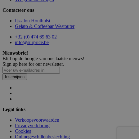
Contacteer ons
Ijssalon Houthulst
Gelato & Coffeebar Westouter
section_data_ids
1
Adobe Inc.
www.surprice.be
+32 (0) 474 69 63 02
info@surprice.be
Nieuwsbrief
Blijf op de hoogte van ons laatste nieuws!
Sign up here for our newsletter.
mage-cache-storage
1
Adobe Inc.
www.surprice.be
Inschrijven
webp
www.surprice.be
Se
Legal links
Verkoopsvoorwaarden
Privacyverklaring
Cookies
Onlinegeschillenbeslechting