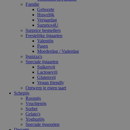
Familie
Geboorte
Huwelijk
Verjaardag
Surprice4U
Surprice bestsellers
Feestelijke ijstaarten
Valentijn
Pasen
Moederdag / Vaderdag
Ijspizza's
Speciale ijstaarten
Suikervrij
Lactosevrij
Glutenvrij
Vegan friendly
Ontwerp je eigen taart
Schepijs
Roomijs
Vruchtenijs
Sorbet
Gelato's
Yoghurtijs
Speciale ijssoorten
Desserts