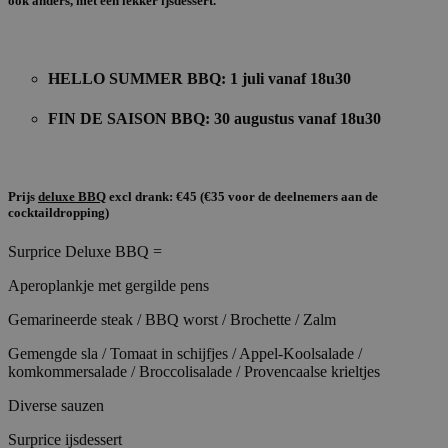
ook anders, met een lekker ijsdessert.
Strikt noodzakelijke cookies maken de
kernfunctionaliteiten van de website mogelijk, zoals
gebruikersaanmelding en accountbeheer. De
website kan niet goed worden gebruikt zonder de
HELLO SUMMER BBQ: 1 juli vanaf 18u30
strikt noodzakelijke cookies.
Aanbieder /
FIN DE SAISON BBQ: 30 augustus vanaf 18u30
Naam
Verv
Domein
private_content_version
1 j
Adobe Inc.
ma
www.surprice.be
Prijs
deluxe BBQ
excl drank: €45 (€35 voor de deelnemers aan de
cocktaildropping)
Surprice Deluxe BBQ =
mage-cache-sessid
1
Adobe Inc.
Aperoplankje met gergilde pens
www.surprice.be
Gemarineerde steak / BBQ worst / Brochette / Zalm
Gemengde sla / Tomaat in schijfjes / Appel-Koolsalade /
komkommersalade / Broccolisalade / Provencaalse krieltjes
Diverse sauzen
mage-cache-storage-section-
1
Adobe Inc.
invalidation
www.surprice.be
Google Privacy Policy
Surprice ijsdessert