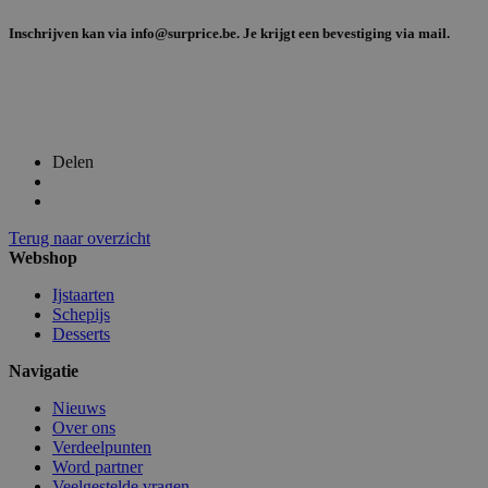
Inschrijven kan via info@surprice.be. Je krijgt een bevestiging via mail.
recently_compared_product_previous
1
Adobe Inc.
www.surprice.be
mage-messages
1
Adobe Inc.
Delen
www.surprice.be
Terug naar overzicht
Webshop
Ijstaarten
Schepijs
PHPSESSID
59 m
PHP.net
54 s
.www.surprice.be
Desserts
Navigatie
Nieuws
Over ons
Verdeelpunten
Word partner
Veelgestelde vragen