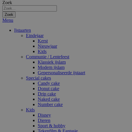
Zoek
Zoek
Menu
Ijstaarten
Eindejaar
Kerst
Nieuwjaar
Kids
Communie / Lentefeest
Klassiek ijslam
Modern ijslam
Gepersonaliseerde ijstaart
Special cakes
Candy cake
Donut cake
Drip cake
Naked cake
Number cake
Kids
Disney
Dieren
Sport & hobby
Tekenfilm & Fantasie