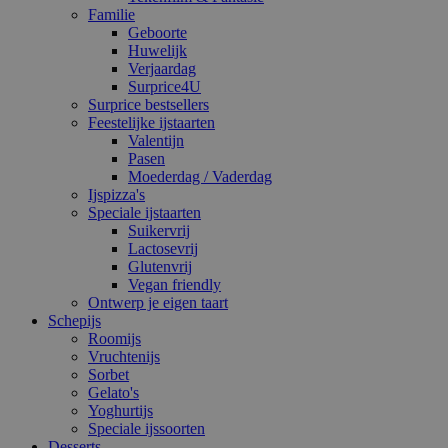
Familie
Geboorte
Huwelijk
Verjaardag
Surprice4U
Surprice bestsellers
Feestelijke ijstaarten
Valentijn
Pasen
Moederdag / Vaderdag
Ijspizza's
Speciale ijstaarten
Suikervrij
Lactosevrij
Glutenvrij
Vegan friendly
Ontwerp je eigen taart
Schepijs
Roomijs
Vruchtenijs
Sorbet
Gelato's
Yoghurtijs
Speciale ijssoorten
Desserts