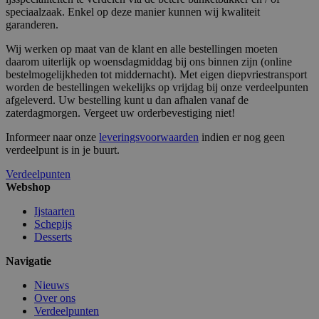
speciaalzaak. Enkel op deze manier kunnen wij kwaliteit
garanderen.
Wij werken op maat van de klant en alle bestellingen moeten
daarom uiterlijk op woensdagmiddag bij ons binnen zijn (online
bestelmogelijkheden tot middernacht). Met eigen diepvriestransport
section_data_ids
1
Adobe Inc.
www.surprice.be
worden de bestellingen wekelijks op vrijdag bij onze verdeelpunten
afgeleverd. Uw bestelling kunt u dan afhalen vanaf de
zaterdagmorgen. Vergeet uw orderbevestiging niet!
Informeer naar onze
leveringsvoorwaarden
indien er nog geen
verdeelpunt is in je buurt.
mage-cache-storage
1
Adobe Inc.
www.surprice.be
Verdeelpunten
Webshop
Ijstaarten
Schepijs
webp
www.surprice.be
Se
Desserts
Navigatie
Nieuws
Over ons
Verdeelpunten