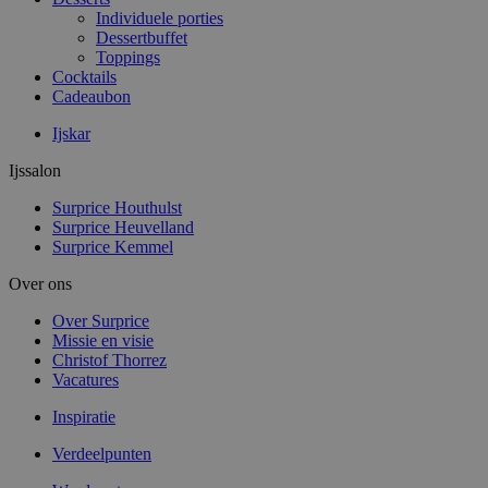
Individuele porties
Dessertbuffet
Toppings
Cocktails
Cadeaubon
Ijskar
Ijssalon
Surprice Houthulst
Surprice Heuvelland
Surprice Kemmel
Over ons
Over Surprice
Missie en visie
Christof Thorrez
Vacatures
Inspiratie
Verdeelpunten