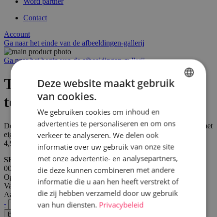
Word partner
Contact
Account
Ga naar het einde van de afbeeldingen-gallerij
Ga naar het begin van de afbeeldingen-gallerij
Themataart met suikerprint,
Deze website maakt gebruik
van cookies.
tekstboodschap
DUTCH
We gebruiken cookies om inhoud en
FRENCH
advertenties te personaliseren en om ons
Deze taart is beschikbaar vanaf 12 personen en wordt afgewerkt met
verkeer te analyseren. We delen ook
eigen foto en/of tekstboodschap op suikervel. De prijs bedraagt
4,95€ per persoon, inclusief de suikerprint en decoratie.
informatie over uw gebruik van onze site
met onze advertentie- en analysepartners,
SKU
00048
die deze kunnen combineren met andere
Op voorraad
informatie die u aan hen heeft verstrekt of
Vanaf
€ 69,30
die zij hebben verzameld door uw gebruik
Aantal
-
+
van hun diensten.
Privacybeleid
Bestel