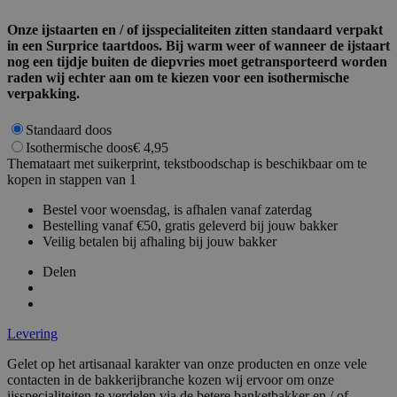
Google Privacy Policy
Onze ijstaarten en / of ijsspecialiteiten zitten standaard verpakt
in een Surprice taartdoos. Bij warm weer of wanneer de ijstaart
nog een tijdje buiten de diepvries moet getransporteerd worden
recently_compared_product_previous
1
Adobe Inc.
raden wij echter aan om te kiezen voor een isothermische
www.surprice.be
verpakking.
Standaard doos
mage-messages
1
Adobe Inc.
www.surprice.be
Isothermische doos
€ 4,95
Themataart met suikerprint, tekstboodschap is beschikbaar om te
kopen in stappen van 1
Bestel voor woensdag, is afhalen vanaf zaterdag
Bestelling vanaf €50, gratis geleverd bij jouw bakker
Veilig betalen bij afhaling bij jouw bakker
PHPSESSID
59 m
PHP.net
Delen
54 s
.www.surprice.be
Levering
Gelet op het artisanaal karakter van onze producten en onze vele
contacten in de bakkerijbranche kozen wij ervoor om onze
ijsspecialiteiten te verdelen via de betere banketbakker en / of