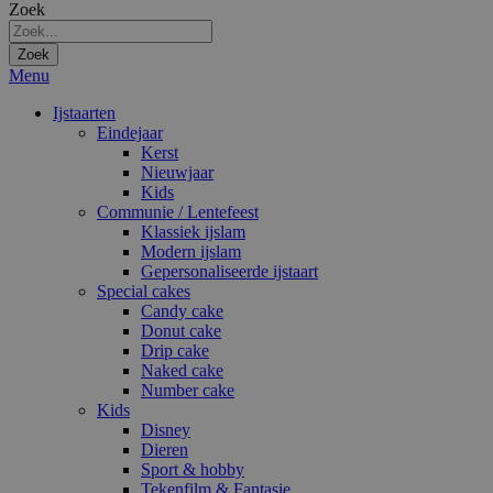
Zoek
Zoek
Menu
Ijstaarten
Eindejaar
Kerst
Nieuwjaar
Kids
Communie / Lentefeest
Klassiek ijslam
Modern ijslam
Gepersonaliseerde ijstaart
Special cakes
Candy cake
Donut cake
Drip cake
Naked cake
Number cake
Kids
Disney
Dieren
Sport & hobby
Tekenfilm & Fantasie