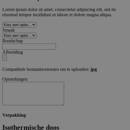
Strikt noodzakelijke cookies maken de
Lorem ipsum dolor sit amet, consectetur adipiscing elit, sed do
kernfunctionaliteiten van de website mogelijk, zoals
eiusmod tempor incididunt ut labore et dolore magna aliqua.
gebruikersaanmelding en accountbeheer. De
website kan niet goed worden gebruikt zonder de
strikt noodzakelijke cookies.
Smaak
Aanbieder /
Naam
Verv
Boodschap
Domein
private_content_version
1 j
Adobe Inc.
Afbeelding
ma
www.surprice.be
Compatibele bestandsextensies om te uploaden:
jpg
Opmerkingen
mage-cache-sessid
1
Adobe Inc.
www.surprice.be
Verpakking
mage-cache-storage-section-
1
Adobe Inc.
Isothermische doos
invalidation
www.surprice.be