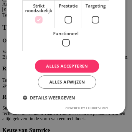
Aantal personen
Strikt
Prestatie
Targeting
noodzakelijk
Taartvorm
Taartvorm
Functioneel
Opbouw
Vanaf 22 personen kun je kiezen voor een opbouwtaart.
Bijvoorbeeld een taart van 8 personen op een taart van 14 personen.
ALLES ACCEPTEREN
Rond
Taarten voor minder dan 20 personen kunnen in een ronde vorm
ALLES AFWIJZEN
gemaakt worden.
Rechthoek
DETAILS WEERGEVEN
Standaard worden de meeste taarten geleverd in de vorm van een
POWERED BY COOKIESCRIPT
rechthoek of vierkant. Taarten voor meer dan 20 personen worden
altijd geleverd in de vorm van een rechthoek.
Strikt noodzakelijk
Prestatie
Targeting
Keuze van Surprice
Functioneel