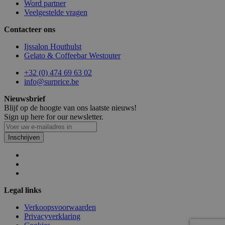
Word partner
Veelgestelde vragen
recently_compared_product
1
Adobe Inc.
www.surprice.be
Contacteer ons
Ijssalon Houthulst
_GRECAPTCHA
5 ma
Google LLC
Gelato & Coffeebar Westouter
w
www.google.com
+32 (0) 474 69 63 02
info@surprice.be
recently_viewed_product
1
Nieuwsbrief
Adobe Inc.
www.surprice.be
Blijf op de hoogte van ons laatste nieuws!
Sign up here for our newsletter.
product_data_storage
1
Adobe Inc.
Inschrijven
www.surprice.be
recently_viewed_product_previous
1
Adobe Inc.
www.surprice.be
Legal links
Verkoopsvoorwaarden
X-Magento-Vary
Se
Adobe Inc.
Privacyverklaring
www.surprice.be