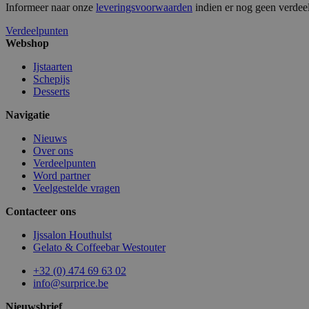
Informeer naar onze
leveringsvoorwaarden
indien er nog geen verdeelp
webp
Verdeelpunten
Webshop
Ijstaarten
Schepijs
Desserts
recently_compared
Navigatie
_GRECAPTCHA
Nieuws
Over ons
recently_viewed_p
Verdeelpunten
Word partner
Veelgestelde vragen
product_data_stor
Contacteer ons
recently_viewed_p
Ijssalon Houthulst
Gelato & Coffeebar Westouter
X-Magento-Vary
+32 (0) 474 69 63 02
info@surprice.be
Nieuwsbrief