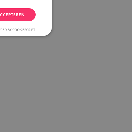
ACCEPTEREN
RED BY COOKIESCRIPT
elding en
k nummer en tijd
inhoud om te
he op de server
ctiveert het
che-opslag.
erwijderd door de
e Admin de lokale
ewaarde in op true.
 om het cachen van
rgemakkelijken,