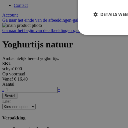
Contact
DETAILS WE
Account
Ga naar het einde van de afbeeldingen-gallerij
Ga naar het begin van de afbeeldingen-gallerij
Yoghurtijs natuur
Strikt noodzakelijke
accountbeheer. De we
Ambachtelijk bereid yoghurtijs.
SKU
schyn1000
Naam
Op voorraad
Vanaf
€ 16,40
private_content_ve
Aantal
-
+
Bestel
mage-cache-sessid
Liter
Verpakking
mage-cache-storage
invalidation