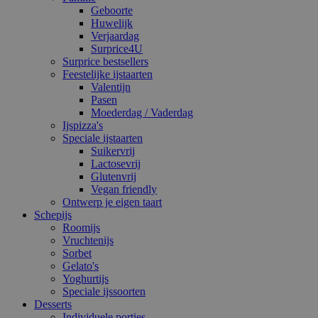
Geboorte
Huwelijk
Verjaardag
Surprice4U
Surprice bestsellers
Feestelijke ijstaarten
Valentijn
Pasen
Moederdag / Vaderdag
Ijspizza's
Speciale ijstaarten
Suikervrij
Lactosevrij
Glutenvrij
Vegan friendly
Ontwerp je eigen taart
Schepijs
Roomijs
Vruchtenijs
Sorbet
Gelato's
Yoghurtijs
Speciale ijssoorten
Desserts
Individuele porties