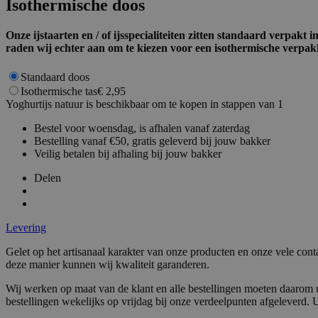
Isothermische doos
recently_compared
Onze ijstaarten en / of ijsspecialiteiten zitten standaard verpak
raden wij echter aan om te kiezen voor een isothermische verpak
mage-messages
Standaard doos
Isothermische tas
€ 2,95
Yoghurtijs natuur is beschikbaar om te kopen in stappen van 1
Bestel voor woensdag, is afhalen vanaf zaterdag
PHPSESSID
Bestelling vanaf €50, gratis geleverd bij jouw bakker
Veilig betalen bij afhaling bij jouw bakker
Delen
Levering
section_data_ids
Gelet op het artisanaal karakter van onze producten en onze vele cont
deze manier kunnen wij kwaliteit garanderen.
Wij werken op maat van de klant en alle bestellingen moeten daarom u
mage-cache-storag
bestellingen wekelijks op vrijdag bij onze verdeelpunten afgeleverd.