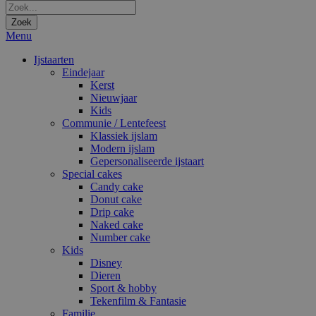
Zoek
Menu
Ijstaarten
Eindejaar
Kerst
Nieuwjaar
Kids
Communie / Lentefeest
Klassiek ijslam
Modern ijslam
Gepersonaliseerde ijstaart
Special cakes
Candy cake
Donut cake
Drip cake
Naked cake
Number cake
Kids
Disney
Dieren
Sport & hobby
Tekenfilm & Fantasie
Familie