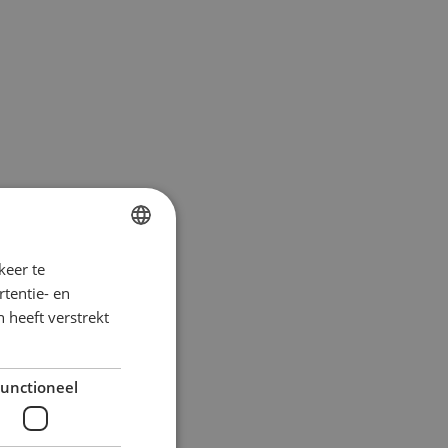
keer te
DUTCH
tentie- en
FRENCH
 heeft verstrekt
unctioneel