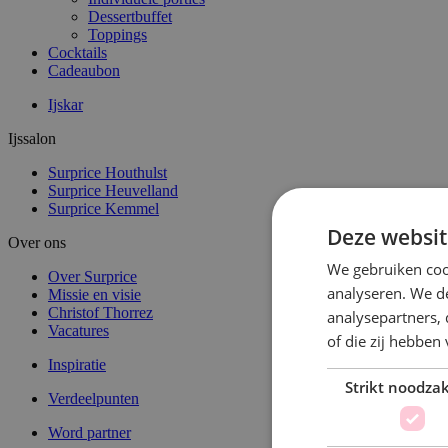
Dessertbuffet
Toppings
Cocktails
Cadeaubon
Ijskar
Ijssalon
Surprice Houthulst
Surprice Heuvelland
Surprice Kemmel
Deze websit
Over ons
We gebruiken coo
Over Surprice
analyseren. We de
Missie en visie
Christof Thorrez
analysepartners,
Vacatures
of die zij hebbe
Inspiratie
Strikt noodzak
Verdeelpunten
Word partner